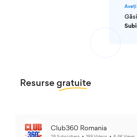
Aveți
Găsi
Subi
Resurse
gratuite
Club360 Romania
28 Subscribers
•
199 Videos
•
8.6K Views