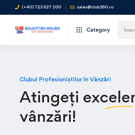
(+40) 723 627 200
sales@club360.ro
Category
Clubul Profesioniștilor în Vânzări
Atingeți
excele
vânzări!