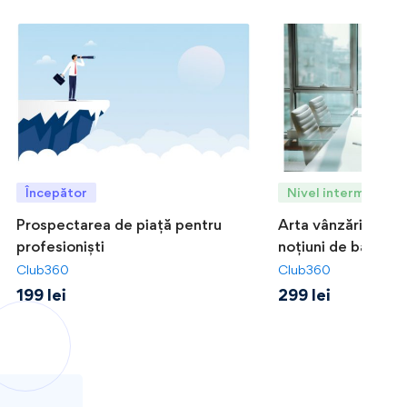
Începător
Nivel intermediar
Prospectarea de piață pentru
Arta vânzărilor de
profesioniști
noțiuni de bază
Club360
Club360
199
lei
299
lei