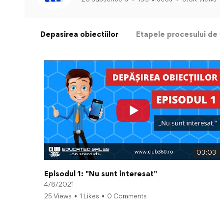
Depasirea obiectiilor
Etapele procesului de
03:03
Episodul 1: "Nu sunt interesat"
4/8/2021
25 Views
•
1 Likes
•
0 Comments