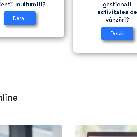
ienții mulțumiți?
gestionați
activitatea d
Detalii
vânzări?
Detalii
line