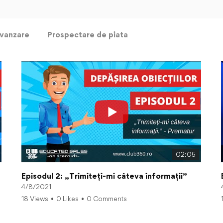
 vanzare
Prospectare de piata
02:05
Episodul 2: „Trimiteți-mi câteva informații”
4/8/2021
18 Views
•
0 Likes
•
0 Comments