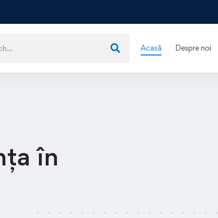
Acasă
Despre noi
nța
în