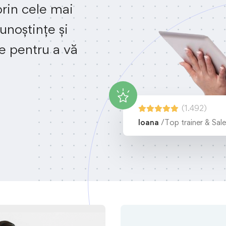
prin cele mai
unoștințe și
e pentru a vă
(1.492)
Ioana
/Top trainer & Sal