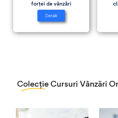
forței de vânzări
cl
Detalii
Colecție
Cursuri Vânzări On