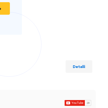
e
Detalii