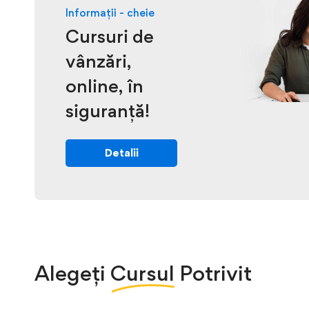
Informații - cheie
Cursuri de
vânzări,
online, în
siguranță!
Detalii
Alegeți
Cursul
Potrivit