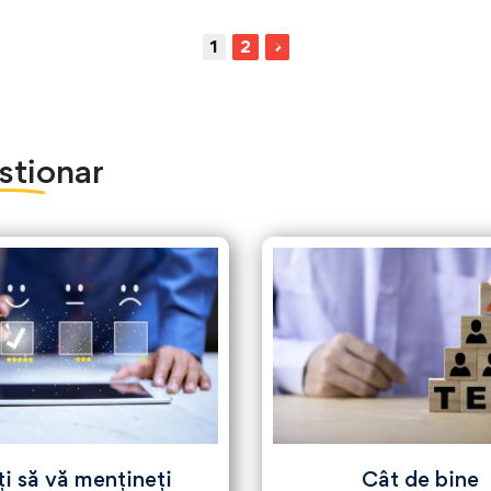
1
2
stionar
ți să vă mențineți
Cât de bine