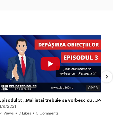
01:58
Episodul 3: „Mai întâi trebuie să vorbesc cu ...Persoana X”
E
4/8/2021
4
14 Views
•
0 Likes
•
0 Comments
8