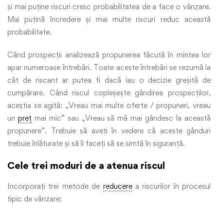
și mai puține riscuri cresc probabilitatea de a face o vânzare.
Mai puțină încredere și mai multe riscuri reduc această
probabilitate.
Când prospecții analizează propunerea făcută în mintea lor
apar numeroase întrebări. Toate aceste întrebări se rezumă la
cât de riscant ar putea fi dacă iau o decizie greșită de
cumpărare. Când riscul copleșește gândirea prospecților,
aceștia se agită: „Vreau mai multe oferte / propuneri, vreau
un
preț
mai mic” sau „Vreau să mă mai gândesc la această
propunere”. Trebuie să aveți în vedere că aceste gânduri
trebuie înlăturate și să îi faceți să se simtă în siguranță.
Cele trei moduri de a atenua riscul
Incorporați trei metode de
reducere
a riscurilor în procesul
tipic de vânzare: