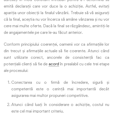
emită declarații care vor duce la o achiziție. Astfel, evitați
apariția unor obiecții la finalul vânzării. Trebuie să vă asigurați
că la final, aceștia nu vor încerca să amâne vânzarea și nu vor
cere mai multe oferte. Dacă la final se răzgândesc, amintiți-le
de angajamentele pe care le-au făcut anterior.
Conform principiului coerenței, oamenii vor ca afirmațiile lor
din trecut și afirmațiile actuale să fie coerente. Atunci când
sunt utilizate corect, ancorele de consistență fac ca
potențialii clienți să fie de
acord
în prealabil cu cele trei etape
ale procesului:
Conectarea cu o firmă de încredere, sigură și
competentă este o cerință mai importantă decât
asigurarea mai multor propuneri competitive.
Atunci când luați în considerare o achiziție, costul nu
este cel mai important criteriu.