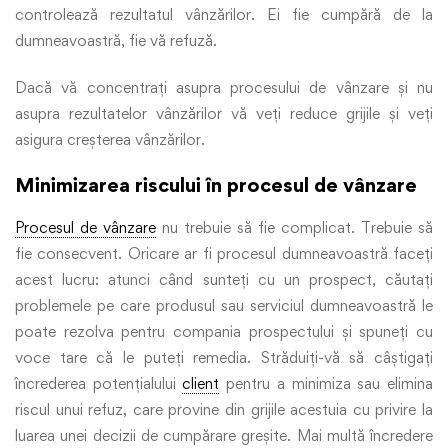
controlează rezultatul vânzărilor.
Ei fie cumpără de la
dumneavoastră, fie vă refuză.
Dacă vă concentrați asupra procesului de vânzare și nu
asupra rezultatelor vânzărilor vă veți reduce grijile și veți
asigura creșterea vânzărilor.
Minimizarea riscului în procesul de vânzare
Procesul de vânzare
nu trebuie să fie complicat. Trebuie să
fie consecvent. Oricare ar fi procesul dumneavoastră faceți
acest lucru: atunci când sunteți cu un prospect, căutați
problemele pe care produsul sau serviciul dumneavoastră le
poate rezolva pentru compania prospectului și spuneți cu
voce tare că le puteți remedia. Străduiți-vă să câștigați
încrederea potențialului
client
pentru a minimiza sau elimina
riscul unui refuz, care provine din grijile acestuia cu privire la
luarea unei decizii de cumpărare greșite. Mai multă încredere