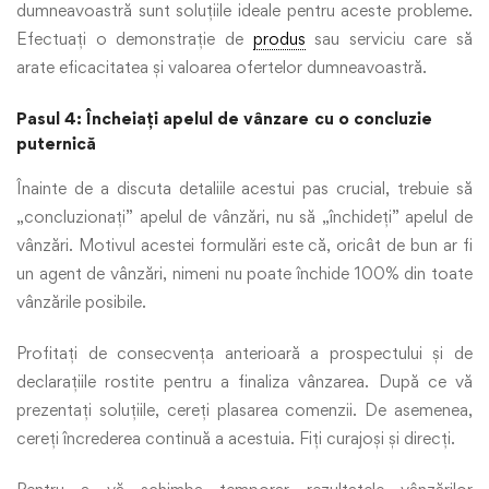
dumneavoastră sunt soluțiile ideale pentru aceste probleme.
Efectuați o demonstrație de
produs
sau serviciu care să
arate eficacitatea și valoarea ofertelor dumneavoastră.
Pasul 4: Încheiați apelul de vânzare
cu o concluzie
puternică
Înainte de a discuta detaliile acestui pas crucial, trebuie să
„concluzionați” apelul de vânzări, nu să „închideți” apelul de
vânzări. Motivul acestei formulări este că, oricât de bun ar fi
un agent de vânzări, nimeni nu poate închide 100% din toate
vânzările posibile.
Profitați de consecvența anterioară a prospectului și de
declarațiile rostite pentru a finaliza vânzarea. După ce vă
prezentați soluțiile, cereți plasarea comenzii. De asemenea,
cereți încrederea continuă a acestuia. Fiți curajoși și direcți.