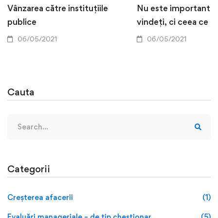
Vânzarea către instituțiile
Nu este important c
publice
vindeți, ci ceea ce f
06/05/2021
06/05/2021
Cauta
Categorii
Creșterea afacerii
(1)
Evaluări manageriale – de tip chestionar
(5)