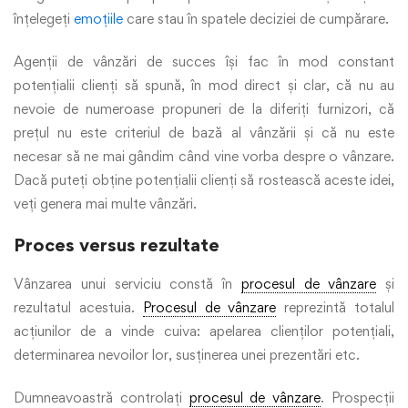
înțelegeți
emoțiile
care stau în spatele deciziei de cumpărare.
Agenții de vânzări de succes își fac în mod constant
potențialii clienți să spună, în mod direct și clar, că nu au
nevoie de numeroase propuneri de la diferiți furnizori, că
prețul nu este criteriul de bază al vânzării și că nu este
necesar să ne mai gândim când vine vorba despre o vânzare.
Dacă puteți obține potențialii clienți să rostească aceste idei,
veți genera mai multe vânzări.
Proces versus rezultate
Vânzarea unui serviciu constă în
procesul de vânzare
și
rezultatul acestuia.
Procesul de vânzare
reprezintă totalul
acțiunilor de a vinde cuiva: apelarea clienților potențiali,
determinarea nevoilor lor, susținerea unei prezentări etc.
Dumneavoastră controlați
procesul de vânzare
. Prospecții