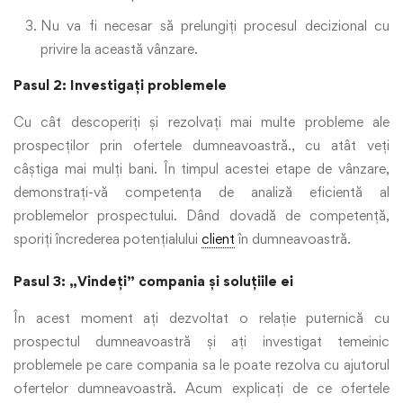
Nu va fi necesar să prelungiți procesul decizional cu
privire la această vânzare.
Pasul 2: Investigați problemele
Cu cât descoperiți și rezolvați mai multe probleme ale
prospecților prin ofertele dumneavoastră., cu atât veți
câștiga mai mulți bani. În timpul acestei etape de vânzare,
demonstrați-vă competența de analiză eficientă al
problemelor prospectului. Dând dovadă de competență,
sporiți încrederea potențialului
client
în dumneavoastră.
Pasul 3: „Vindeți” compania și soluțiile ei
În acest moment ați dezvoltat o relație puternică cu
prospectul dumneavoastră și ați investigat temeinic
problemele pe care compania sa le poate rezolva cu ajutorul
ofertelor dumneavoastră. Acum explicați de ce ofertele