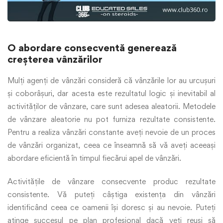
O abordare consecventă generează
creșterea vânzărilor
Mulți agenți de vânzări consideră că vânzările lor au urcușuri
și coborâșuri, dar acesta este rezultatul logic și inevitabil al
activităților de vânzare, care sunt adesea aleatorii. Metodele
de vânzare aleatorie nu pot furniza rezultate consistente.
Pentru a realiza vânzări constante aveți nevoie de un proces
de vânzări organizat, ceea ce înseamnă să vă aveți aceeași
abordare eficientă în timpul fiecărui apel de vânzări.
Activitățile de vânzare consecvente produc rezultate
consistente. Vă puteți câștiga existența din vânzări
identificând ceea ce oamenii își doresc și au nevoie. Puteți
atinge succesul pe plan profesional dacă veți reuși să