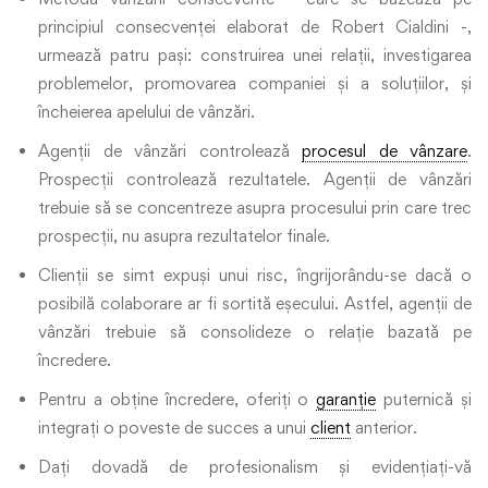
principiul consecvenței elaborat de Robert Cialdini -,
urmează patru pași: construirea unei relații, investigarea
problemelor, promovarea companiei și a soluțiilor, și
încheierea apelului de vânzări.
Agenții de vânzări controlează
procesul de vânzare
.
Prospecții controlează rezultatele. Agenții de vânzări
trebuie să se concentreze asupra procesului prin care trec
prospecții, nu asupra rezultatelor finale.
Clienții se simt expuși unui risc, îngrijorându-se dacă o
posibilă colaborare ar fi sortită eșecului. Astfel, agenții de
vânzări trebuie să consolideze o relație bazată pe
încredere.
Pentru a obține încredere, oferiți o
garanție
puternică și
integrați o poveste de succes a unui
client
anterior.
Dați dovadă de profesionalism și evidențiați-vă