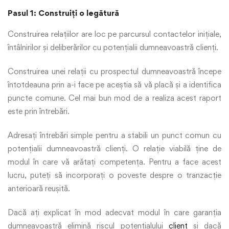
Pasul 1: Construiți o legătură
Construirea relațiilor are loc pe parcursul contactelor inițiale,
întâlnirilor și deliberărilor cu potențialii dumneavoastră clienți.
Construirea unei relații cu prospectul dumneavoastră începe
întotdeauna prin a-i face pe aceștia să vă placă și a identifica
puncte comune. Cel mai bun mod de a realiza acest raport
este prin întrebări.
Adresați întrebări simple pentru a stabili un punct comun cu
potențialii dumneavoastră clienți. O relație viabilă ține de
modul în care vă arătați competența. Pentru a face acest
lucru, puteți să incorporați o poveste despre o tranzacție
anterioară reușită.
Dacă ați explicat în mod adecvat modul în care garanția
dumneavoastră elimină riscul potențialului
client
și dacă