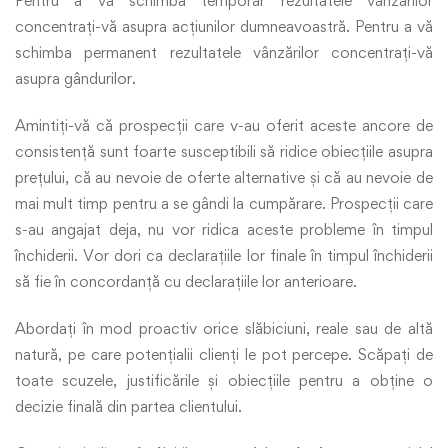
Pentru a vă schimba temporar rezultatele vânzărilor
concentrați-vă asupra acțiunilor dumneavoastră. Pentru a vă
schimba permanent rezultatele vânzărilor concentrați-vă
asupra gândurilor.
Amintiți-vă că prospecții care v-au oferit aceste ancore de
consistență sunt foarte susceptibili să ridice obiecțiile asupra
prețului, că au nevoie de oferte alternative și că au nevoie de
mai mult timp pentru a se gândi la cumpărare. Prospecții care
s-au angajat deja, nu vor ridica aceste probleme în timpul
închiderii. Vor dori ca declarațiile lor finale în timpul închiderii
să fie în concordanță cu declarațiile lor anterioare.
Abordați în mod proactiv orice slăbiciuni, reale sau de altă
natură, pe care potențialii clienți le pot percepe. Scăpați de
toate scuzele, justificările și obiecțiile pentru a obține o
decizie finală din partea clientului.