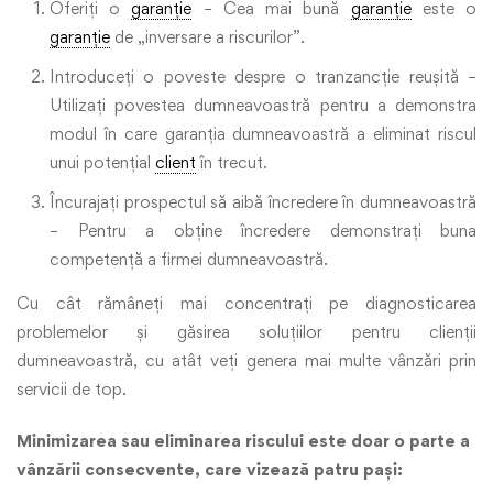
Oferiți o
garanție
– Cea mai bună
garanție
este o
garanție
de „inversare a riscurilor”.
Introduceți o poveste despre o tranzancție reușită –
Utilizați povestea dumneavoastră pentru a demonstra
modul în care garanția dumneavoastră a eliminat riscul
unui potențial
client
în trecut.
Încurajați prospectul să aibă încredere în dumneavoastră
– Pentru a obține încredere demonstrați buna
competență a firmei dumneavoastră.
Cu cât rămâneți mai concentrați pe diagnosticarea
problemelor și găsirea soluțiilor pentru clienții
dumneavoastră, cu atât veți genera mai multe vânzări prin
servicii de top.
Minimizarea sau eliminarea riscului este doar o parte a
vânzării consecvente, care vizează patru pași: