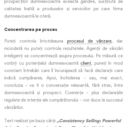
prospecților dumneavoastră această gândire, susținută de
calitatea înaltă a produselor și serviciilor pe care firma
dumneavoastră le oferă.
Concentrarea pe proces
Puteți controla întotdeauna
procesul de vânzare
, dar
niciodată nu puteți controla rezultatele. Agenții de vânzări
inteligenți se concentrează asupra procesului. Pe măsură ce
vorbiți cu potențialul dumneavoastră
client
, puneți în mod
constant întrebări care îl încurajează să facă declarații care
indică cumpărarea. Apoi, închiderea – sau, mai exact,
concluzia – va fi o conversație relaxantă, fără stres, între
dumneavoastră și prospect. Coerența – plus declarațiile
regulate de intenție ale cumpărătorului – vor duce la succesul
vânzărilor.
Text realizat pe baza cărții
„Consistency Selling: Powerful