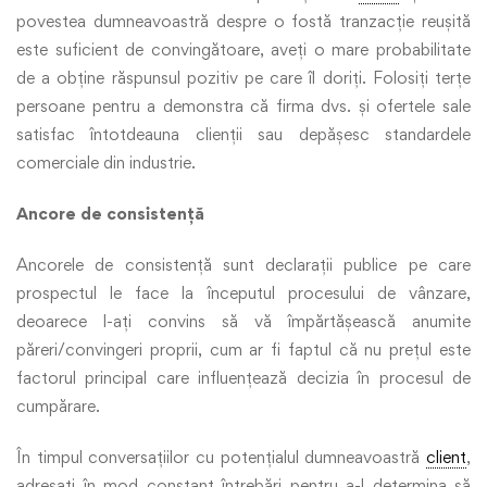
povestea dumneavoastră despre o fostă tranzacție reușită
este suficient de convingătoare, aveți o mare probabilitate
de a obține răspunsul pozitiv pe care îl doriți. Folosiți terțe
persoane pentru a demonstra că firma dvs. și ofertele sale
satisfac întotdeauna clienții sau depășesc standardele
comerciale din industrie.
Ancore de consistență
Ancorele de consistență sunt declarații publice pe care
prospectul le face la începutul procesului de vânzare,
deoarece l-ați convins să vă împărtășească anumite
păreri/convingeri proprii, cum ar fi faptul că nu prețul este
factorul principal care influențează decizia în procesul de
cumpărare.
În timpul conversațiilor cu potențialul dumneavoastră
client
,
adresați în mod constant întrebări pentru a-l determina să