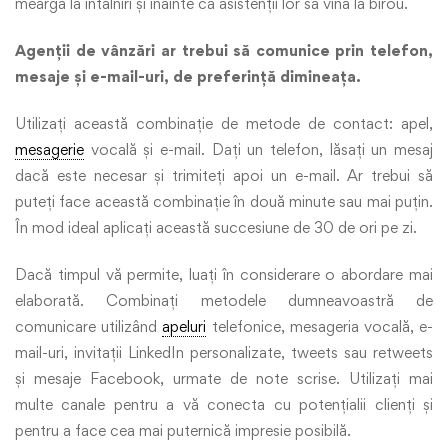
meargă la întâlniri și înainte ca asistenții lor să vină la birou.
Agenții de vânzări ar trebui să comunice prin telefon,
mesaje și e-mail-uri, de preferință dimineața.
Utilizați această combinație de metode de contact: apel,
mesagerie
vocală și e-mail. Dați un telefon, lăsați un mesaj
dacă este necesar și trimiteți apoi un e-mail. Ar trebui să
puteți face această combinație în două minute sau mai puțin.
În mod ideal aplicați această succesiune de 30 de ori pe zi.
Dacă timpul vă permite, luați în considerare o abordare mai
elaborată. Combinați metodele dumneavoastră de
comunicare utilizând
apeluri
telefonice, mesageria vocală, e-
mail-uri, invitații LinkedIn personalizate, tweets sau retweets
și mesaje Facebook, urmate de note scrise. Utilizați mai
multe canale pentru a vă conecta cu potențialii clienți și
pentru a face cea mai puternică impresie posibilă.