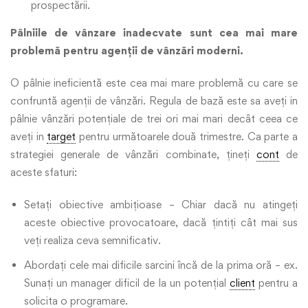
prospectării.
Pâlniile de vânzare inadecvate sunt cea mai mare
problemă pentru agenții de vânzări moderni.
O pâlnie ineficientă este cea mai mare problemă cu care se
confruntă agenții de vânzări. Regula de bază este sa aveți in
pâlnie vânzări potențiale de trei ori mai mari decât ceea ce
aveți in
target
pentru următoarele două trimestre. Ca parte a
strategiei generale de vânzări combinate, țineți
cont
de
aceste sfaturi:
Setați obiective ambițioase – Chiar dacă nu atingeți
aceste obiective provocatoare, dacă țintiți cât mai sus
veți realiza ceva semnificativ.
Abordați cele mai dificile sarcini încă de la prima oră – ex.
Sunați un manager dificil de la un potențial
client
pentru a
solicita o programare.