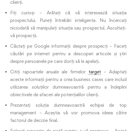
clienți.
Fiți curioși – Arătați că vă interesează situația
prospectului. Puneți întrebări inteligente. Nu încercați
niciodată să manipulați situația sau prospectul. Ascultați-
vă prospecții.
Căutați pe Google informații despre prospecți – Faceți
căutări pe internet pentru a descoperi articole și știri
despre persoanele pe care doriți să le apelați.
Citiți rapoartele anuale ale firmelor
target
– Adaptați
aceste informații pentru a crea business cases care includ
utilizarea soluțiilor dumneavoastră pentru a îndeplini
obiectivele de afaceri ale potențialilor clienți.
Prezentați soluția dumneavoastră echipei de top
management – Aceștia vă vor promova ideea către
factorul de decizie final.
Folosiți rapoarte de piață pentru a vă promova – Acest