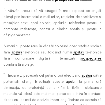
În vânzări trebuie să vă atrageți în mod repetat potențialii
clienți prin intermediul e-mail-urilor, rețelelor de socializare și
mesajelor text; apoi folosiți apelurile telefonice pentru a
demonta rezistența, pentru a elimina apatia și pentru a
câștiga vânzarea.
Nimeni nu poate reuși în vânzări folosind doar rețelele sociale
fără
apeluri
telefonice sau folosind numai
apeluri
telefonice
fără comunicare digitală. Internalizați
prospectarea
combinată a pieței.
În fiecare zi petreceți cel puțin o oră efectuând
apeluri
către
potențialii clienți. Efectuați aceste
apeluri
la prima oră
dimineața, de preferință de la 7:45 la 8:45. Telefoanele
matinale vă oferă cele mai mari șanse de a intra în contact
direct cu factorii de decizie importanți, înainte ca aceștia să