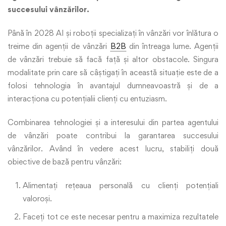
succesului vânzărilor.
Până în 2028 AI și roboții specializați în vânzări vor înlătura o
treime din agenții de vânzări
B2B
din întreaga lume. Agenții
de vânzări trebuie să facă față și altor obstacole. Singura
modalitate prin care să câștigați în această situație este de a
folosi tehnologia în avantajul dumneavoastră și de a
interacționa cu potențialii clienți cu entuziasm.
Combinarea tehnologiei și a interesului din partea agentului
de vânzări poate contribui la garantarea succesului
vânzărilor. Având în vedere acest lucru, stabiliți două
obiective de bază pentru vânzări:
Alimentați rețeaua personală cu clienți potențiali
valoroși.
Faceți tot ce este necesar pentru a maximiza rezultatele