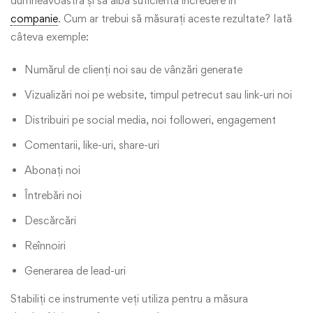
dumneavoastră și să aibă suficientă încredere în
companie
. Cum ar trebui să măsurați aceste rezultate? Iată
câteva exemple:
Numărul de clienți noi sau de vânzări generate
Vizualizări noi pe website, timpul petrecut sau link-uri noi
Distribuiri pe social media, noi followeri, engagement
Comentarii, like-uri, share-uri
Abonați noi
Întrebări noi
Descărcări
Reînnoiri
Generarea de lead-uri
Stabiliți ce instrumente veți utiliza pentru a măsura