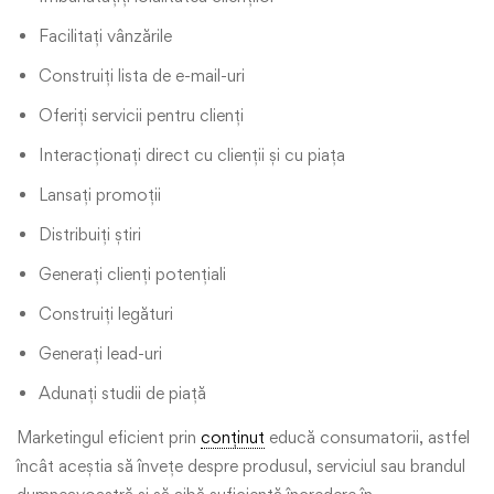
Facilitați vânzările
Construiți lista de e-mail-uri
Oferiți servicii pentru clienți
Interacționați direct cu clienții și cu piața
Lansați promoții
Distribuiți știri
Generați clienți potențiali
Construiți legături
Generați lead-uri
Adunați studii de piață
Marketingul eficient prin
conținut
educă consumatorii, astfel
încât aceștia să învețe despre produsul, serviciul sau brandul