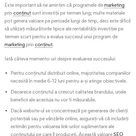
Este important să ne amintim că programele de
marketing
prin
conținut
sunt investiții pe termen lung; multe materiale
pot genera valoare pe perioade lungi de timp, deci este dificil
să utilizați măsurătorile tipice ale rentabilității investiției pe
termen scurt pentru a evalua succesul unui program de
marketing
prin
conținut
.
Iată câteva memento-uri despre evaluarea succesului:
Pentru conținutul distribuit online, majoritatea companiilor
necesită în medie 6-12 luni pentru a-și atinge obiectivele.
Deoarece conținutul a crescut calitatea brandului, unele
beneficii ale acestuia nu vor fi măsurabile.
Dacă website-ul se concentrează pe generarea de clienți
potențiali sau pe vânzările online, asigurați-vă că includeți
estimări pentru valoarea link-urilor suplimentare ale
conținutului pe care îl produceți. Această valoare
SEO