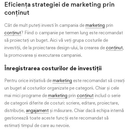
Eficiența strategiei de marketing prin
conținut
Cât de mult puteți investi în campania de
marketing
prin
conținut
? Fiind o campanie pe termen lung este recomandat
să proiectați un buget. Aici vă veți grupa costurile de
investiții, de la proiectarea design-ului, la crearea de
conținut
,
la promovarea și executarea campaniei.
Înregistrarea costurilor de investiții
Pentru orice inițiativă de
marketing
este recomandat să creați
un buget al costurilor organizate pe categorii. Chiar și cele
mai mici programe de
marketing
prin
conținut
includ o serie
de categorii diferite de costuri: scriere, editare, proiectare,
distribuție,
angajament
și măsurare. Chiar dacă echipa internă
gestionează toate aceste funcții este recomandat să
estimați timpul de care au nevoie.