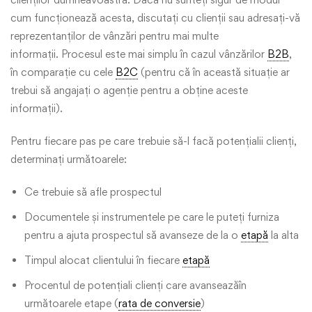
cum funcționează acesta, discutați cu clienții sau adresați-vă
reprezentanților de vânzări pentru mai multe
informații. Procesul este mai simplu în cazul vânzărilor
B2B
,
în comparație cu cele
B2C
(pentru că în această situație ar
trebui să angajați o agenție pentru a obține aceste
informații).
Pentru fiecare pas pe care trebuie să-l facă potențialii clienți,
determinați următoarele:
Ce trebuie să afle prospectul
Documentele și instrumentele pe care le puteți furniza
pentru a ajuta prospectul să avanseze de la o
etapă
la alta
Timpul alocat clientului în fiecare
etapă
Procentul de potențiali clienți care avanseazăîn
următoarele etape (
rata de conversie
)