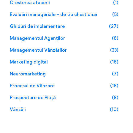
Creșterea afacerii
(1)
Evaluări manageriale – de tip chestionar
(5)
Ghiduri de implementare
(27)
Managementul Agenților
(6)
Managementul Vânzărilor
(33)
Marketing digital
(16)
Neuromarketing
(7)
Procesul de Vânzare
(18)
Prospectare de Piață
(8)
Vânzări
(10)