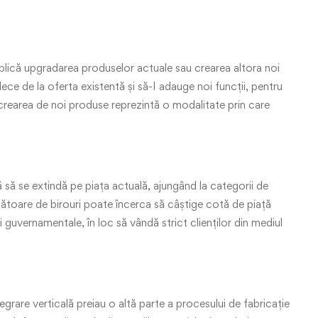
r
plică upgradarea produselor actuale sau crearea altora noi
lece de la oferta existentă și să-I adauge noi funcții, pentru
și crearea de noi produse reprezintă o modalitate prin care
 să se extindă pe piața actuală, ajungând la categorii de
toare de birouri poate încerca să câștige cotă de piață
i guvernamentale, în loc să vândă strict clienților din mediul
egrare verticală preiau o altă parte a procesului de fabricație