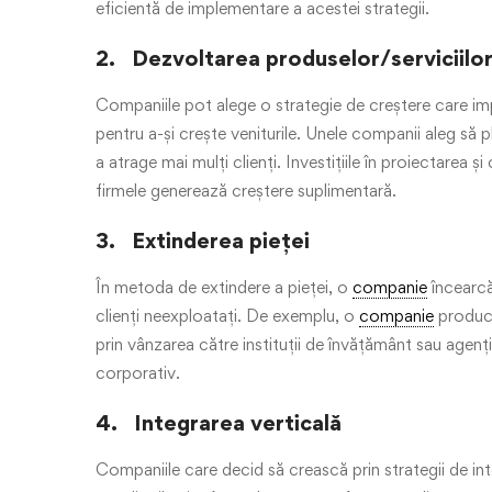
eficientă de implementare a acestei strategii.
2. Dezvoltarea produselor/serviciilo
Companiile pot alege o strategie de creștere care im
pentru a-și crește veniturile. Unele companii aleg să p
a atrage mai mulți clienți. Investițiile în proiectarea 
firmele generează creștere suplimentară.
3. Extinderea pieței
În metoda de extindere a pieței, o
companie
încearcă
clienți neexploatați. De exemplu, o
companie
producă
prin vânzarea către instituții de învățământ sau agenți
corporativ.
4. Integrarea verticală
Companiile care decid să crească prin strategii de int