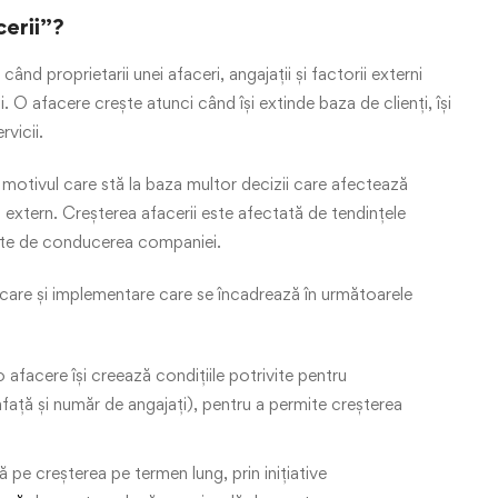
cerii”?
nd proprietarii unei afaceri, angajații și factorii externi
 O afacere crește atunci când își extinde baza de clienți, își
rvicii.
e motivul care stă la baza multor decizii care afectează
i extern. Creșterea afacerii este afectată de tendințele
luate de conducerea companiei.
icare și implementare care se încadrează în următoarele
afacere își creează condițiile potrivite pentru
afață și număr de angajați), pentru a permite creșterea
pe creșterea pe termen lung, prin inițiative