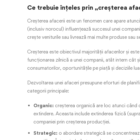
Ce trebuie înțeles prin „creșterea afa
Creșterea afacerii este un fenomen care apare atunci câ
(inclusiv norocul) influențează succesul unei companii.
crește veniturile sau livrează mai multe produse sau se
Creșterea este obiectivul majorității afacerilor și est
funcționarea zilnică a unei companii, atât intern cât ș
consumatorilor, oportunitățile pe piață și deciziile 
Dezvoltarea unei afaceri presupune eforturi de planif
categorii principale:
Organic:
creșterea organică are loc atunci când o 
extindere. Aceasta include extinderea fizică (supr
companiei prin creșterea producției.
Strategic:
o abordare strategică se concentrează 