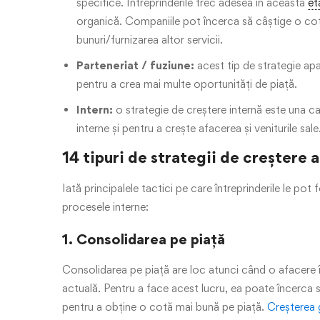
specifice. Întreprinderile trec adesea în această
et
organică. Companiile pot încerca să câștige o cotă
bunuri/furnizarea altor servicii.
Parteneriat / fuziune:
acest tip de strategie ap
pentru a crea mai multe oportunități de piață.
Intern:
o strategie de creștere internă este una 
interne și pentru a crește afacerea și veniturile sale
14 tipuri de strategii de creștere a
Iată principalele tactici pe care întreprinderile le pot 
procesele interne:
1. Consolidarea pe piață
Consolidarea pe piață are loc atunci când o afacere 
actuală. Pentru a face acest lucru, ea poate încerca 
pentru a obține o cotă mai bună pe piață.
Creșterea g