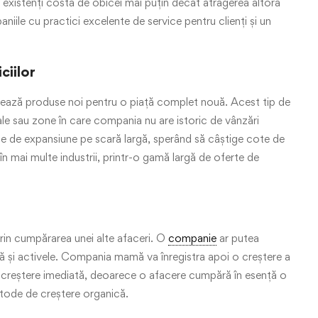
ții existenți costă de obicei mai puțin decât atragerea altora
niile cu practici excelente de service pentru clienți și un
ciilor
reează produse noi pentru o piață complet nouă. Acest tip de
le sau zone în care compania nu are istoric de vânzări
e de expansiune pe scară largă, sperând să câștige cote de
 în mai multe industrii, printr-o gamă largă de oferte de
rin cumpărarea unei alte afaceri. O
companie
ar putea
 și activele. Compania mamă va înregistra apoi o creștere a
ă o creștere imediată, deoarece o afacere cumpără în esență o
metode de creștere organică.