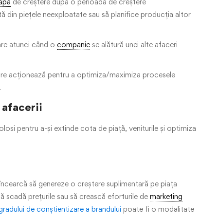
apă
de creștere după o perioadă de creștere
 din piețele neexploatate sau să planifice producția altor
are atunci când o
companie
se alătură unei alte afaceri
care acționează pentru a optimiza/maximiza procesele
.
 afacerii
folosi pentru a-și extinde cota de piață, veniturile și optimiza
încearcă să genereze o creștere suplimentară pe piața
să scadă prețurile sau să crească eforturile de
marketing
radului de conștientizare a brandului
poate fi o modalitate