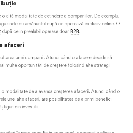
ribuție
te o altă modalitate de extindere a companiilor. De exemplu,
agazinele cu amănuntul după ce operează exclusiv online. O
C
după ce in prealabil operase doar
B2B
.
e afaceri
oltarea unei companii. Atunci când o afacere decide să
i multe oportunități de creștere folosind alte strategii.
 fi o modalitate de a avansa creșterea afacerii. Atunci când o
ele unei alte afaceri, are posibilitatea de a primi beneficii
iguri din investiții.
crescând în mod specific în acea zonă, companiile găsesc