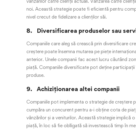
vânzărilor către clienții actuali. Vânzarea către clien
noi. Această strategie poate fi eficientă pentru compa
nivel crecut de fidelizare a clienților săi.
8. Diversificarea
produselor sau servi
Companiile care aleg să crească prin diversificare c
creștere poate însemna mutarea pe piețe internaționa
anterior. Unele companii fac acest lucru căutând zon
piață. Companiile diversificate pot deține participații
produse.
9. Achiziționarea altei companii
Companiile pot implementa o strategie de creștere p
cumpăra un concurent pentru a-i obține cota de piață
vânzărilor și a veniturilor. Această strategie implic
piață, în loc să fie oblligată să investească timp în 