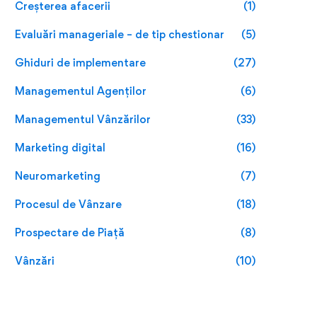
Creșterea afacerii
(1)
Evaluări manageriale – de tip chestionar
(5)
Ghiduri de implementare
(27)
Managementul Agenților
(6)
Managementul Vânzărilor
(33)
Marketing digital
(16)
Neuromarketing
(7)
Procesul de Vânzare
(18)
Prospectare de Piață
(8)
Vânzări
(10)