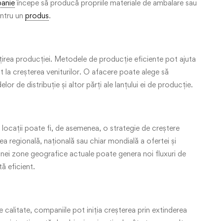
anie
începe să producă propriile materiale de ambalare sau
entru un
produs
.
irea producției. Metodele de producție eficiente pot ajuta
cit la creșterea veniturilor. O afacere poate alege să
r de distribuție și altor părți ale lanțului ei de producție.
e locații poate fi, de asemenea, o strategie de creștere
 regională, națională sau chiar mondială a ofertei și
 unei zone geografice actuale poate genera noi fluxuri de
ă eficient.
 calitate, companiile pot iniția creșterea prin extinderea