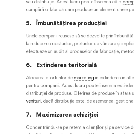
sau distribuție. Acest lucru poate însemna că o
comp
cumpără o fabrică care produce un element cheie p
5. Îmbunătățirea producției
Unele companii reușesc să se dezvolte prin îmbunătăț
la reducerea costurilor, prețurilor de vânzare și impli
efectueze un audit al proceselor de fabricație, metodelo
6. Extinderea teritorială
Alocarea eforturilor de
marketing
în extinderea în alt
pentru companii. Acest lucru poate însemna extinderea
distribuției de produse. Oferirea de produse în afara
venituri
, dacă distribuția este, de asemenea, gestionat
7. Maximizarea achiziției
Concentrându-se pe retenția clienților și pe service de