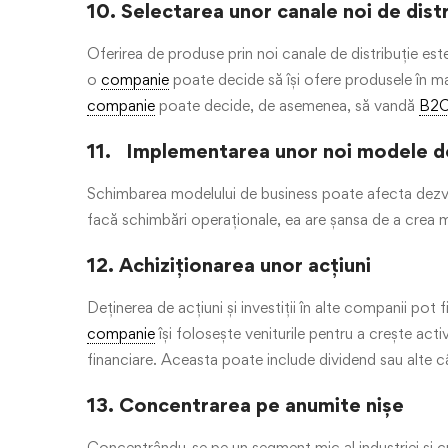
10. Selectarea unor canale noi de dist
Oferirea de produse prin noi canale de distribuție es
o
companie
poate decide să își ofere produsele în m
companie
poate decide, de asemenea, să vandă
B2
11. Implementarea unor noi modele d
Schimbarea modelului de business poate afecta dezv
facă schimbări operaționale, ea are șansa de a crea ma
12. Achiziționarea unor acțiuni
Deținerea de acțiuni și investiții în alte companii pot
companie
își folosește veniturile pentru a crește activ
financiare. Aceasta poate include dividend sau alte câșt
13. Concentrarea pe anumite nișe
Concentrându-se pe un segment mic al industriei și 